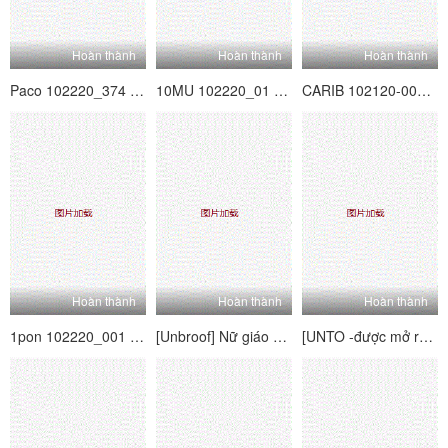
Hoàn thành
Hoàn thành
Hoàn thành
Paco 102220_374 Yuki Shinoda vào thời điểm đó bạn còn trẻ ~ cosplay trong bộ đồ thủy thủ ~
10MU 102220_01 Nanasetsu Quảng cáo tại địa điểm chụp chịu trách nhiệm và đột nhiên xuất hiện
CARIB 102120-001 Office Lover's-Bian Boss's Candy and Whip
Hoàn thành
Hoàn thành
Hoàn thành
1pon 102220_001 Yuka Sayama Kami -san của bạn, hãy làm điều đó
[Unbroof] Nữ giáo viên Real Creampie Yuri Sakano
[UNTO -được mở rộng] Đột nhiên một cô gái dễ thương bước vào vòng tròn lacrocloss của trường đại học, vì vậy nếu bạn mời nó với động lực, thì thật dễ dàng để làm.