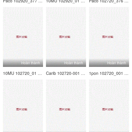
Paco 102920_377 Kaishiro Saki Ikinari Rùa Bound ~~
10MU 102920_01 Khi tôi gọi Yuko Nomoto Hotetle, tôi đến trong trang phục tù túng!
Paco 102720_376 Natsuki Sugiura phấn khích với món đồ chơi đầu tiên!Creampie cho một người phụ nữ đã kết hôn tuyệt vời của người đàn ông nước trái cây
Hoàn thành
Hoàn thành
Hoàn thành
10MU 102720_01 Hiroko Nagano Guts -so lần đầu tiên, vì vậy hãy cảm thấy tốt với hạt dẻ với massage điện ~
Carib 102720-001 Minori Kawahara Một nữ sinh viên đại học đào tạo xúc phạm-tôi, bạn trai của tôi và ông chủ của anh ấy ~
1pon 102720_001 Mai Kamio -Special phiên bản ~