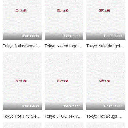
Hoàn thành
Hoàn thành
Hoàn thành
Tokyo Nakedangel nóng Misako
Tokyo Nakedangel nóng Eriko
Tokyo Nakedangel nóng Sana
Hoàn thành
Hoàn thành
Hoàn thành
Tokyo Hot JPC Slender Slender Littily Littily Littily JK chi phí và Gonzo
Tokyo JPGC sex với những sinh viên đại học dễ thương đã đến các trường đại học nổi tiếng từ Tohoku.
Tokyo Hot Bouga Girls & Bouga lúc đầu, Huhe không tốt!Đó là, nhưng có vẻ như tôi thích những người