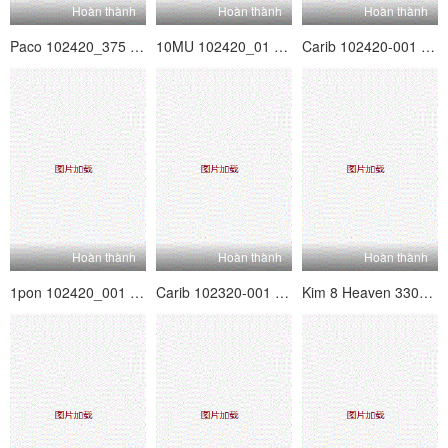
Hoàn thành
Hoàn thành
Hoàn thành
Paco 102420_375 MIWA KIKUCHI TRÒ CHƠI TRƯỜNG HỢP
10MU 102420_01 Motoko Okubo Suppin nghiệp dư ~ không khô héo ngay cả khi bạn trở thành một trang điểm ~
Carib 102420-001 nana nanase hậu môn điên rồ ~ một người phụ nữ được gọi là nữ thần của lỗ đít ~
Hoàn thành
Hoàn thành
Hoàn thành
1pon 102420_001 Chào mừng bạn đến với xà phòng sang trọng của Marina Sato
Carib 102320-001 Halloween de Too Iki Possie Cat
Kim 8 Heaven 3308 Sirimamarati Tôi muốn bạn âm đạo kiêm bắn của một người phụ nữ đã kết hôn trở lại tình huống Vol2 Shrima Malati