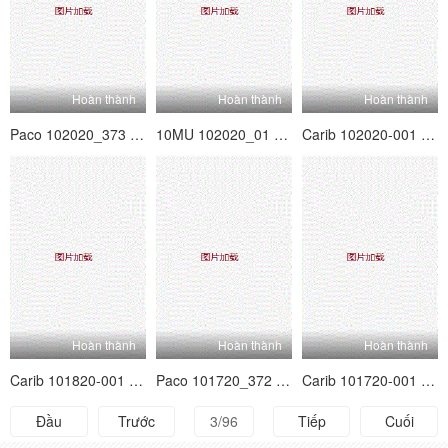
Hoàn thành
Hoàn thành
Hoàn thành
Paco 102020_373 Xin hãy xoa bóp với Marina Ono!
10MU 102020_01 Aki Mizuno hôm nay tôi lên tàu mà không có quần lót
Carib 102020-001 Nene Sakura Nene quá nhiều người vợ đã rơi vào bạn trai cũ.
Hoàn thành
Hoàn thành
Hoàn thành
Carib 101820-001 Chiaki Nichitaka Amaenbo ~ Đừng mang thai!Cấm ngủ
Paco 101720_372 Shizuku Shizuku cạo đầu tiên!Siêu nhạy cảm cạo âm hộ
Carib 101720-001 Yukie Natsuki Câu chuyện hay nhất Vol.83
Đầu
Trước
3/96
Tiếp
Cuối